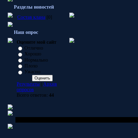
Разделы новостей
Состав клана
[0]
Наш опрос
Оцените мой сайт
Отлично
Хорошо
Нормально
Плохо
Ужасно
Результаты
|
Архив
опросов
Всего ответов:
44
Copyright BLIZZARD © 2026