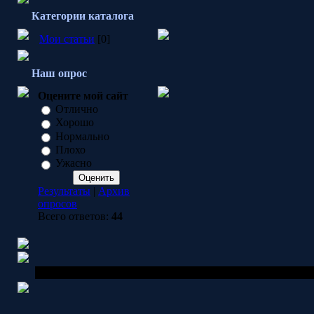
Категории каталога
Мои статьи
[0]
Наш опрос
Оцените мой сайт
Отлично
Хорошо
Нормально
Плохо
Ужасно
Результаты
|
Архив
опросов
Всего ответов:
44
Copyright MyCorp © 2026